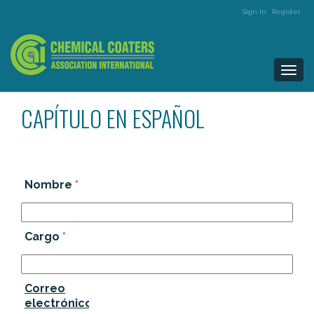
Sign In
Register
Togg
navi
CAPÍTULO EN ESPAÑOL
Nombre
*
Cargo
*
Correo
electrónico
*